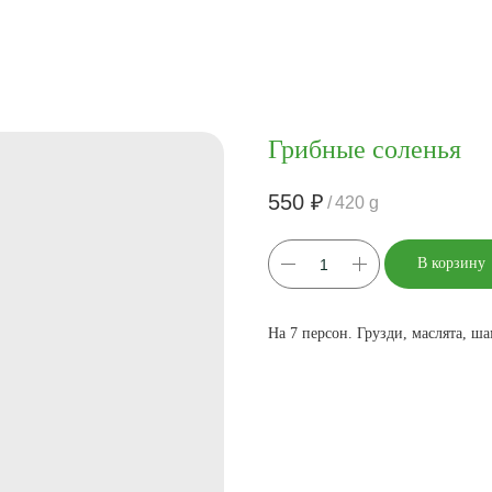
Грибные соленья
550
₽
/
420 g
В корзину
На 7 персон. Грузди, маслята, 